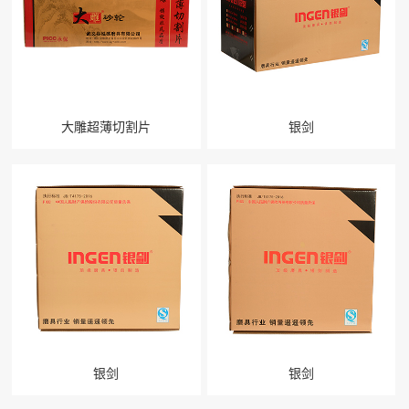
大雕超薄切割片
银剑
银剑
银剑