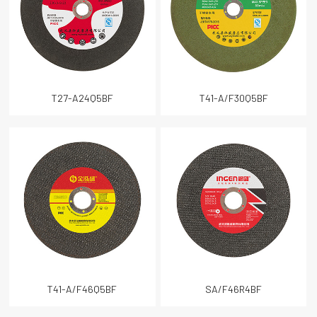
T27-A24Q5BF
T41-A/F30Q5BF
T41-A/F46Q5BF
SA/F46R4BF