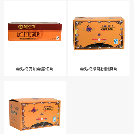
金泓盛万能金属切片
金泓盛增强树脂磨片