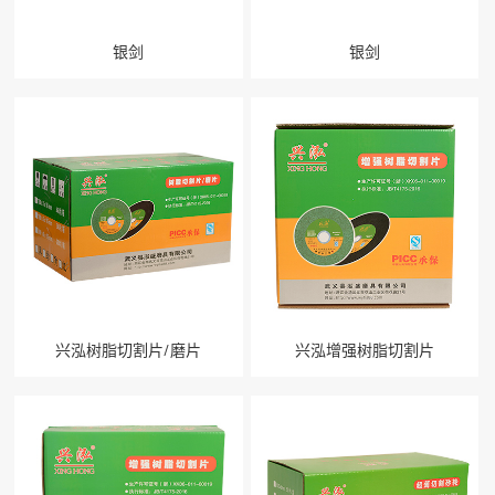
银剑
银剑
关闭
兴泓树脂切割片/磨片
兴泓增强树脂切割片